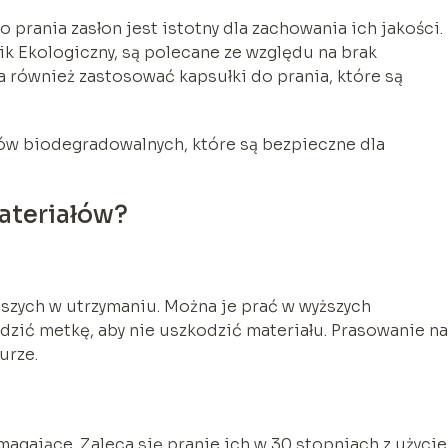
rania zasłon jest istotny dla zachowania ich jakości.
wik Ekologiczny, są polecane ze względu na brak
 również zastosować kapsułki do prania, które są
ów biodegradowalnych, które są bezpieczne dla
materiałów?
jszych w utrzymaniu. Można je prać w wyższych
zić metkę, aby nie uszkodzić materiału. Prasowanie na
urze.
ymagające. Zaleca się pranie ich w 30 stopniach z użyci