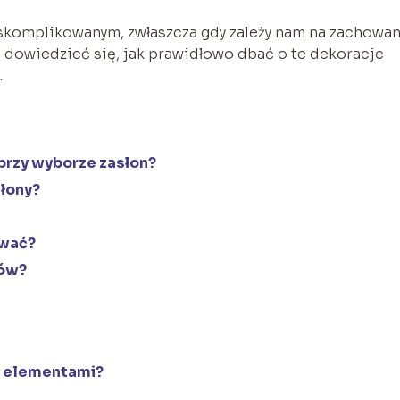
skomplikowanym, zwłaszcza gdy zależy nam na zachowa
m dowiedzieć się, jak prawidłowo dbać o te dekoracje
.
 przy wyborze zasłon?
słony?
ować?
łów?
i elementami?