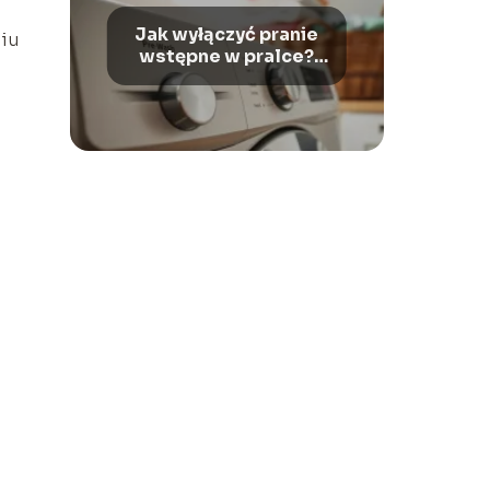
Jak wyłączyć pranie
niu
wstępne w pralce?
Proste kroki do
wykonania