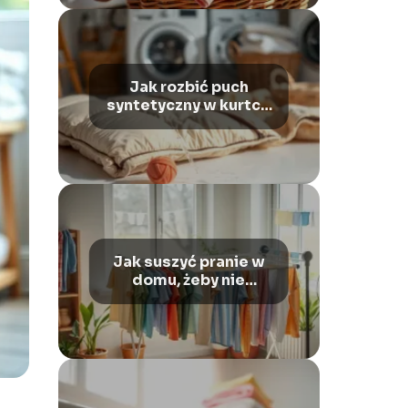
Jak rozbić puch
syntetyczny w kurtce
po praniu?
Sprawdzone sposoby
Jak suszyć pranie w
domu, żeby nie
śmierdziało?
Sprawdzone
sposoby!