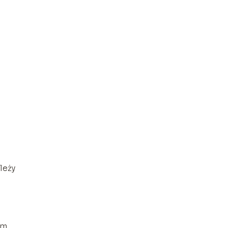
leży
em