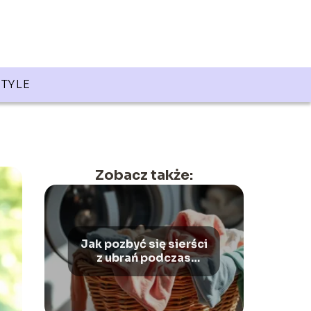
STYLE
Zobacz także:
Jak pozbyć się sierści
z ubrań podczas
prania? Sprawdzone
sposoby!