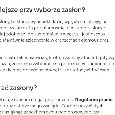
iejsze przy wyborze zasłon?
ony, to kluczowy aspekt, który wpływa na ich wygląd,
nim czasie dużą popularnością cieszą się zasłony z
iej zdolności do zaciemniania wnętrza, jest często
e się równie szlachetnie w aranżacjach glamour oraz
 naturalne materiały, królują zasłony z lnu lub juty. Są
rawia, że często wybierane są poliestrowe zamienniki o
brać tkaninę do wymagań wnętrza oraz indywidualnych
rać zasłony?
ętrza, z czasem ulegają zabrudzeniu.
Regularne pranie
i oraz estetycznego wyglądu. Oprócz oczywistych
też nasiąknąć zapachem dymu papierosowego czy