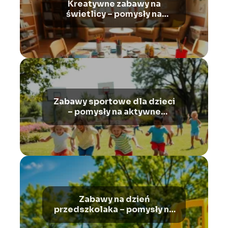
Kreatywne zabawy na
świetlicy – pomysły na
ciekawe zajęcia
Zabawy sportowe dla dzieci
– pomysły na aktywne
spędzanie czasu
Zabawy na dzień
przedszkolaka – pomysły na
radosne świętowanie