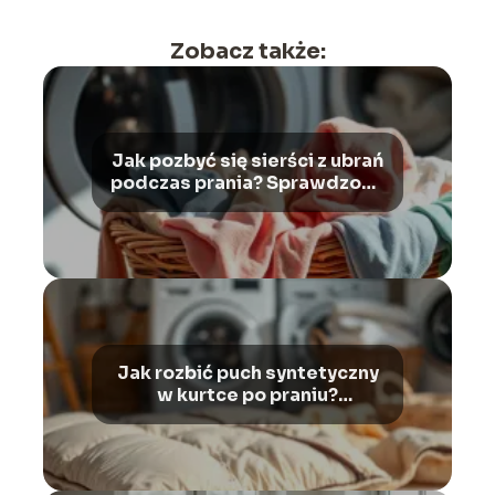
Zobacz także:
Jak pozbyć się sierści z ubrań
podczas prania? Sprawdzone
sposoby!
Jak rozbić puch syntetyczny
w kurtce po praniu?
Sprawdzone sposoby