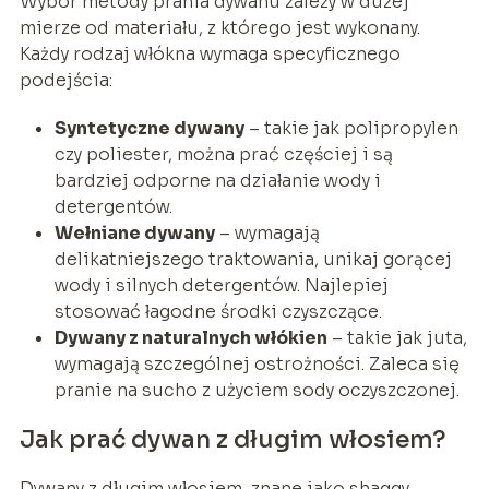
Wybór metody prania dywanu zależy w dużej
mierze od materiału, z którego jest wykonany.
Każdy rodzaj włókna wymaga specyficznego
podejścia:
Syntetyczne dywany
– takie jak polipropylen
czy poliester, można prać częściej i są
bardziej odporne na działanie wody i
detergentów.
Wełniane dywany
– wymagają
delikatniejszego traktowania, unikaj gorącej
wody i silnych detergentów. Najlepiej
stosować łagodne środki czyszczące.
Dywany z naturalnych włókien
– takie jak juta,
wymagają szczególnej ostrożności. Zaleca się
pranie na sucho z użyciem sody oczyszczonej.
Jak prać dywan z długim włosiem?
Dywany z długim włosiem, znane jako shaggy,