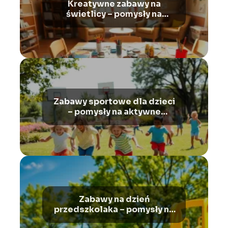
Kreatywne zabawy na
świetlicy – pomysły na
ciekawe zajęcia
Zabawy sportowe dla dzieci
– pomysły na aktywne
spędzanie czasu
Zabawy na dzień
przedszkolaka – pomysły na
radosne świętowanie