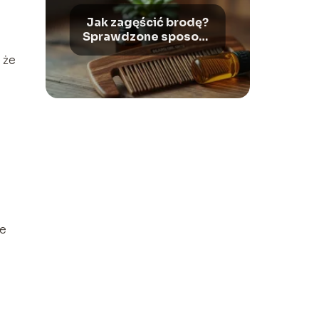
Jak zagęścić brodę?
Sprawdzone sposoby
na gęstszą brodę
 że
ie