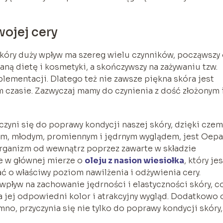
wojej cery
skóry duży wpływ ma szereg wielu czynników, począwszy
ną dietę i kosmetyki, a skończywszy na zażywaniu tzw.
ementacji. Dlatego też nie zawsze piękna skóra jest
 czasie. Zazwyczaj mamy do czynienia z dość złożonym 
zyni się do poprawy kondycji naszej skóry, dzięki cze
nym, młodym, promiennym i jędrnym wyglądem, jest Oepa
rganizm od wewnątrz poprzez zawarte w składzie
 w głównej mierze o
oleju z nasion wiesiołka
, który jes
 o właściwy poziom nawilżenia i odżywienia cery.
ływ na zachowanie jędrności i elastyczności skóry, c
 jej odpowiedni kolor i atrakcyjny wygląd. Dodatkowo 
imno, przyczynia się nie tylko do poprawy kondycji skóry,