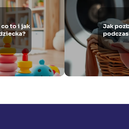
o to i jak
Jak pozb
dziecka?
podczas