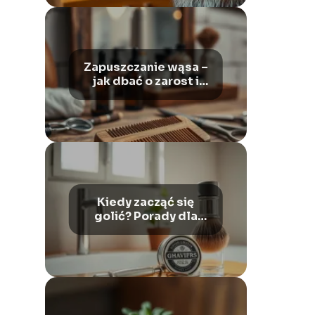
Zapuszczanie wąsa –
jak dbać o zarost i
stylizację?
Kiedy zacząć się
golić? Porady dla
młodych mężczyzn