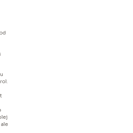
 od
i
mu
rol.
t
o
olej
 ale